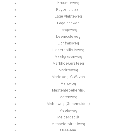
Kruumteweg
Kuyerhuislaan
Lage Vlakteweg
Lagelandweg
Langeweg
Leemculeweg
Lichtmisweg
Liederholthuisweg
Maatgravenweg
Markhoekersteeg
Markteweg
Marleweg, G.W. van
Marsweg
Mastenbroekerdijk
Matenweg
Matenweg (Genemuiden)
Meeleweg
Meibergsdijk
Meppelerstraatweg
Middeldijk