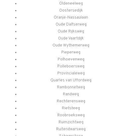
Oldeneelweg
Oostersedijk
Oranje-Nassaulaan
Oude Dalfserweg
Oude Rijksweg
Oude Vaartdijk
Oude Wythemerweg
Pieperweg
Polhoevenweg
Polleboersweg
Provincialeweg
Quarles van Uffordweg
Rambonnetweg
Randweg
Rechterensweg
Rietsteeg
Roobroeksweg
Ruimzichtweg
Ruitendwarsweg