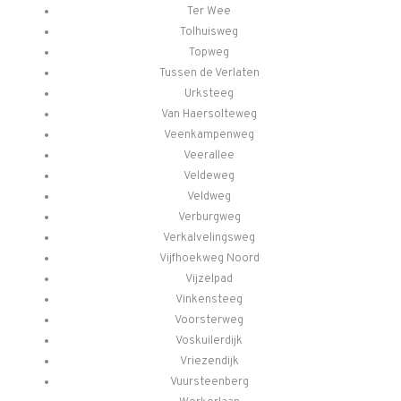
Ter Wee
Tolhuisweg
Topweg
Tussen de Verlaten
Urksteeg
Van Haersolteweg
Veenkampenweg
Veerallee
Veldeweg
Veldweg
Verburgweg
Verkalvelingsweg
Vijfhoekweg Noord
Vijzelpad
Vinkensteeg
Voorsterweg
Voskuilerdijk
Vriezendijk
Vuursteenberg