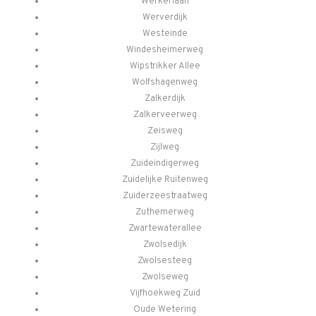
Werkerlaan
Werverdijk
Westeinde
Windesheimerweg
Wipstrikker Allee
Wolfshagenweg
Zalkerdijk
Zalkerveerweg
Zeisweg
Zijlweg
Zuideindigerweg
Zuidelijke Ruitenweg
Zuiderzeestraatweg
Zuthemerweg
Zwartewaterallee
Zwolsedijk
Zwolsesteeg
Zwolseweg
Vijfhoekweg Zuid
Oude Wetering